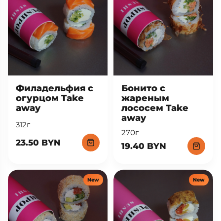
Филадельфия с
Бонито с
огурцом Take
жареным
away
лососем Take
away
312г
270г
23.50 BYN
19.40 BYN
New
New