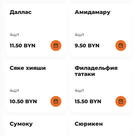
Даллас
Амидамару
4шт
4шт
11.50 BYN
9.50 BYN
Сяке хияши
Филадельфия
татаки
4шт
4шт
10.50 BYN
15.50 BYN
Сумоку
Сюрикен