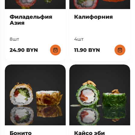
Филадельфия
Калифорния
Азия
8шт
4шт
24.90 BYN
11.90 BYN
Кайсо эби
Бонито