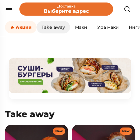
Доставка
Выберите адрес
🔥 Акции
Take away
Маки
Ура маки
Ниг
Take away
New
New