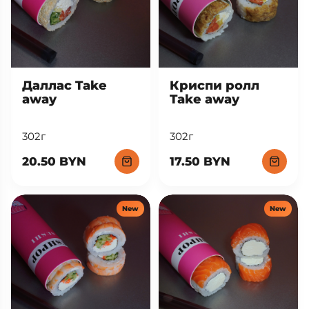
Даллас Take
Криспи ролл
away
Take away
302г
302г
20.50 BYN
17.50 BYN
New
New