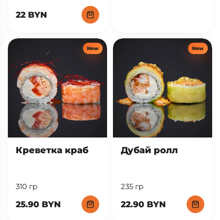
22 BYN
New
New
Креветка краб
Дубай ролл
310 гр
235 гр
25.90 BYN
22.90 BYN