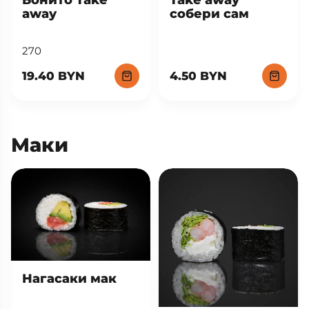
away
собери сам
270
19.40 BYN
4.50 BYN
Маки
Нагасаки мак