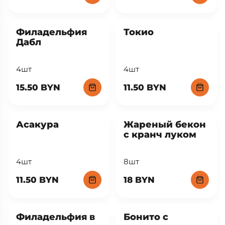
Филадельфия
Токио
Дабл
4шт
4шт
15.50 BYN
11.50 BYN
Асакура
Жареный бекон
с кранч луком
4шт
8шт
11.50 BYN
18 BYN
Филадельфия в
Бонито с