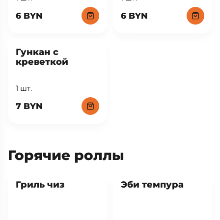
6 BYN
6 BYN
Гункан с
креветкой
1 шт.
7 BYN
Горячие роллы
Хит
Гриль чиз
Эби темпура