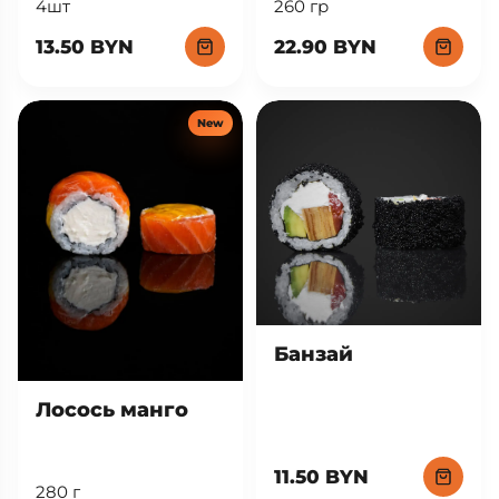
260 гр
4шт
22.90 BYN
13.50 BYN
New
Банзай
Лосось манго
11.50 BYN
280 г