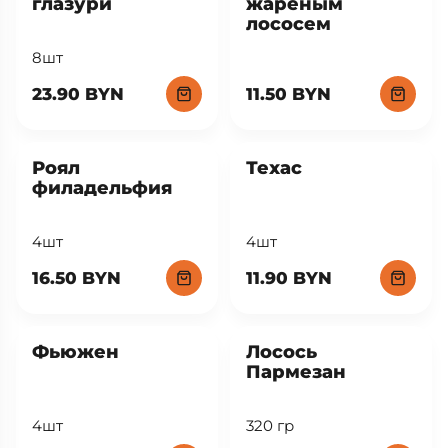
глазури
жареным
лососем
8шт
23.90 BYN
11.50 BYN
Роял
Техас
филадельфия
4шт
4шт
16.50 BYN
11.90 BYN
New
Фьюжен
Лосось
Пармезан
4шт
320 гр