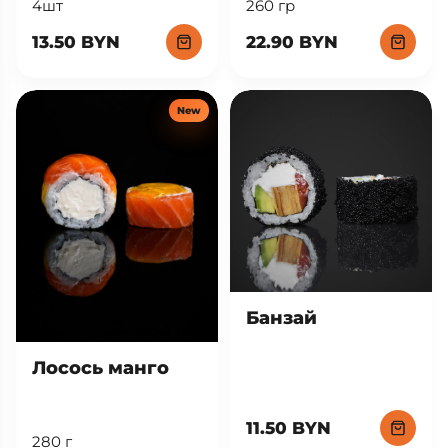
260 гр
4шт
22.90 BYN
13.50 BYN
New
Банзай
Лосось манго
11.50 BYN
280 г