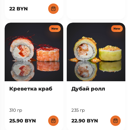
22 BYN
New
New
Креветка краб
Дубай ролл
310 гр
235 гр
25.90 BYN
22.90 BYN