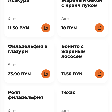
Асакура
Жареный бекон
с кранч луком
4шт
8шт
11.50 BYN
18 BYN
Филадельфия в
Бонито с
глазури
жареным
лососем
8шт
23.90 BYN
11.50 BYN
Роял
Техас
филадельфия
4шт
4шт