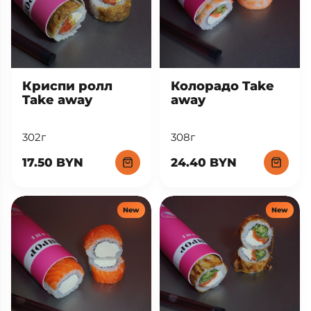
Криспи ролл
Колорадо Take
Take away
away
302г
308г
17.50 BYN
24.40 BYN
New
New