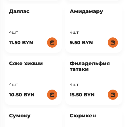
Даллас
Амидамару
4шт
4шт
11.50 BYN
9.50 BYN
Сяке хияши
Филадельфия
татаки
4шт
4шт
10.50 BYN
15.50 BYN
Сумоку
Сюрикен