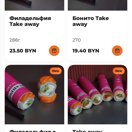
Филадельфия
Бонито Take
Take away
away
288г
270
23.50 BYN
19.40 BYN
New
New
Филадельфия с
Take away