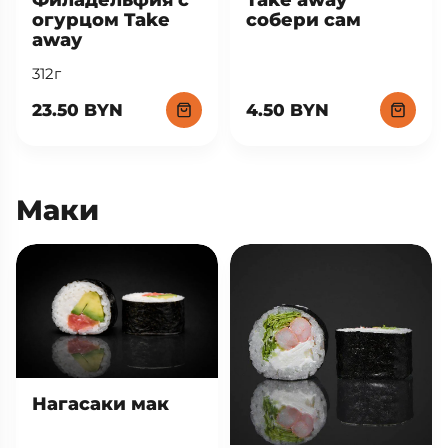
огурцом Take
собери сам
away
312г
23.50 BYN
4.50 BYN
Маки
Нагасаки мак