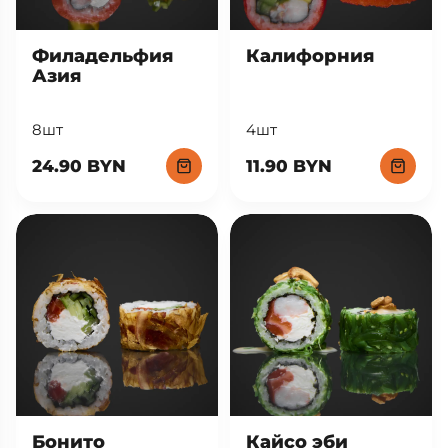
Филадельфия
Калифорния
Азия
8шт
4шт
24.90 BYN
11.90 BYN
Кайсо эби
Бонито