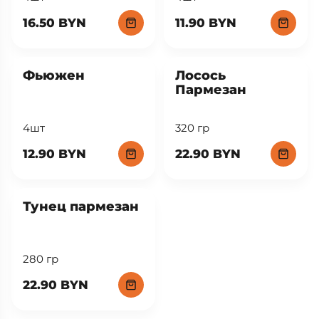
16.50 BYN
11.90 BYN
New
Фьюжен
Лосось
Пармезан
4шт
320 гр
12.90 BYN
22.90 BYN
New
Тунец пармезан
280 гр
22.90 BYN