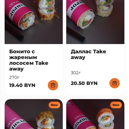
Бонито с
Даллас Take
жареным
away
лососем Take
away
302г
270г
20.50 BYN
19.40 BYN
New
New