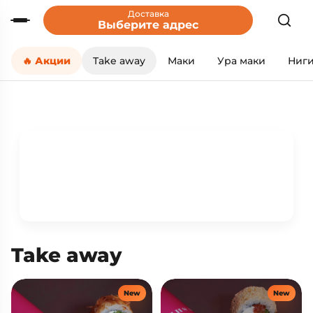
Доставка
Выберите адрес
🔥 Акции
Take away
Маки
Ура маки
Ниг
Take away
New
New