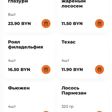
глазури
жареным
лососем
8шт
23.90 BYN
11.50 BYN
Роял
Техас
филадельфия
4шт
4шт
16.50 BYN
11.90 BYN
New
Фьюжен
Лосось
Пармезан
4шт
320 гр