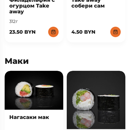
огурцом Take
собери сам
away
312г
23.50 BYN
4.50 BYN
Маки
Нагасаки мак