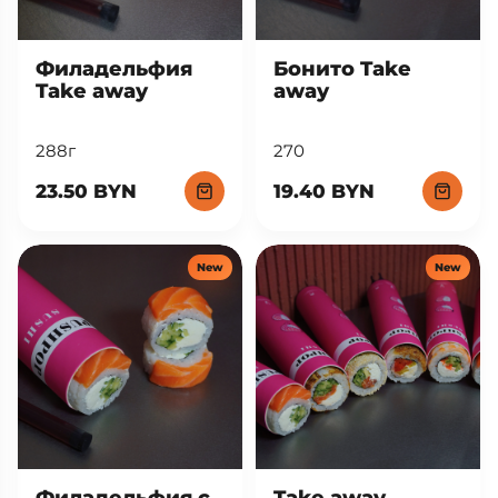
Филадельфия
Бонито Take
Take away
away
288г
270
23.50 BYN
19.40 BYN
New
New
Филадельфия с
Take away