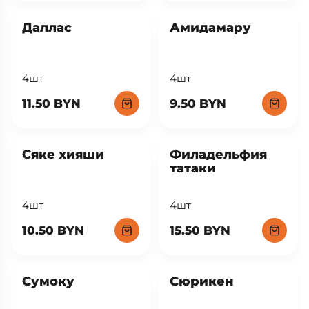
Даллас
Амидамару
4шт
4шт
11.50 BYN
9.50 BYN
Сяке хияши
Филадельфия
татаки
4шт
4шт
10.50 BYN
15.50 BYN
Сумоку
Сюрикен