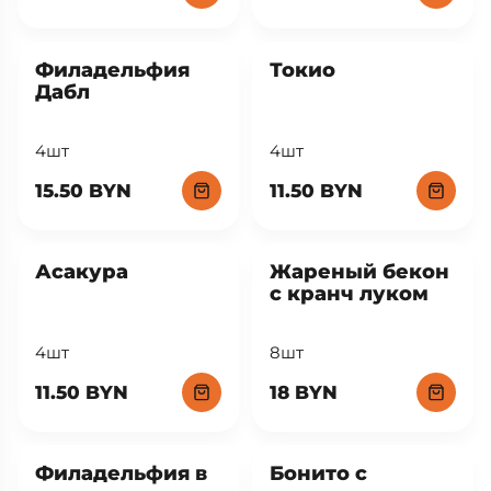
Филадельфия
Токио
Дабл
4шт
4шт
15.50 BYN
11.50 BYN
Асакура
Жареный бекон
с кранч луком
4шт
8шт
11.50 BYN
18 BYN
Филадельфия в
Бонито с