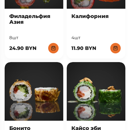
Филадельфия
Калифорния
Азия
8шт
4шт
24.90 BYN
11.90 BYN
Кайсо эби
Бонито