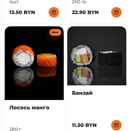
260 гр
4шт
22.90 BYN
13.50 BYN
New
Банзай
Лосось манго
11.50 BYN
280 г