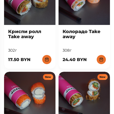
Криспи ролл
Колорадо Take
Take away
away
302г
308г
17.50 BYN
24.40 BYN
New
New