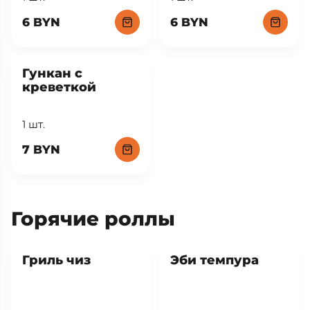
6 BYN
6 BYN
Гункан с
креветкой
1 шт.
7 BYN
Горячие роллы
Хит
Гриль чиз
Эби темпура