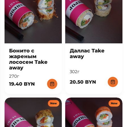
Бонито с
Даллас Take
жареным
away
лососем Take
away
302г
270г
20.50 BYN
19.40 BYN
New
New