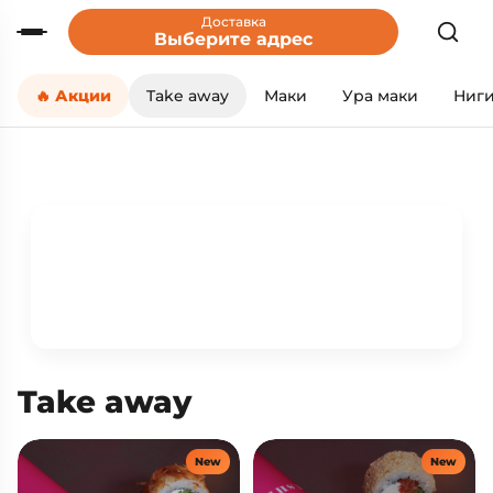
Доставка
Выберите адрес
🔥 Акции
Take away
Маки
Ура маки
Ниг
Take away
New
New