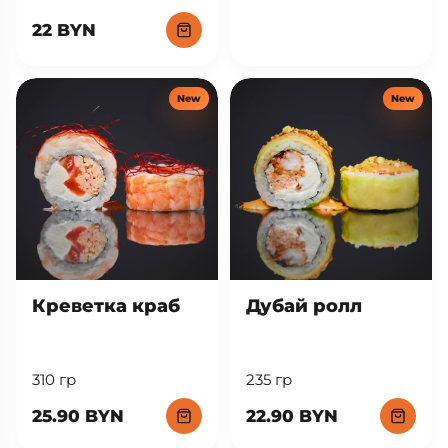
22 BYN
New
New
Креветка краб
Дубай ролл
310 гр
235 гр
25.90 BYN
22.90 BYN