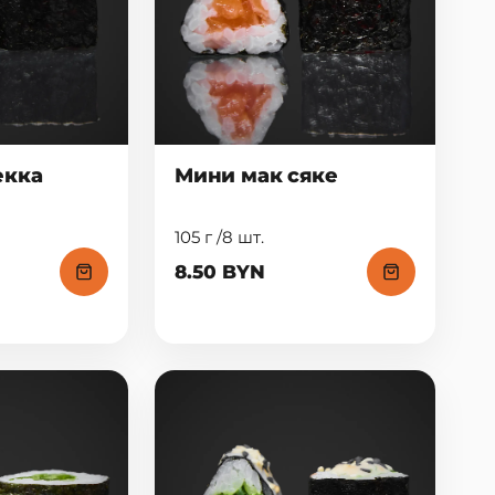
екка
Мини мак сяке
105 г /8 шт.
8.50 BYN