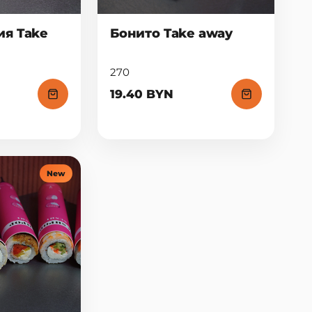
я Take
Бонито Take away
270
19.40 BYN
New