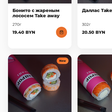
Бонито с жареным
Даллас Tak
лососем Take away
270г
302г
19.40 BYN
20.50 BYN
New