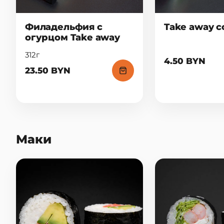
Филадельфия с
Take away с
огурцом Take away
312г
4.50 BYN
23.50 BYN
Маки