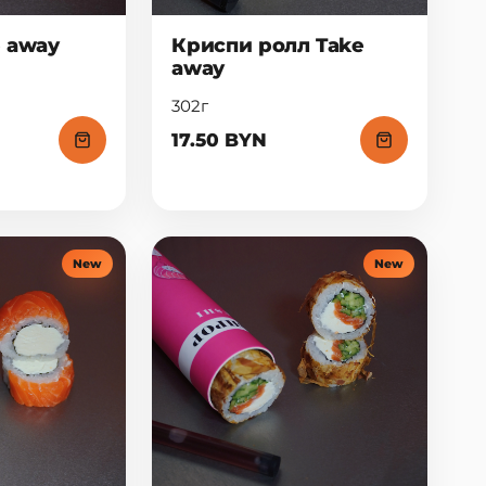
e away
Криспи ролл Take
away
302г
17.50 BYN
New
New