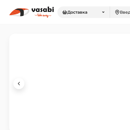
⌄
Доставка