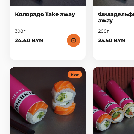
Колорадо Take away
Филадельфи
away
308г
288г
24.40 BYN
23.50 BYN
New