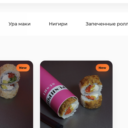
Ура маки
Нигири
Запеченные рол
гири
Суши бургеры
Поке
Супы
оусы
Десерты
Напитки
New
New