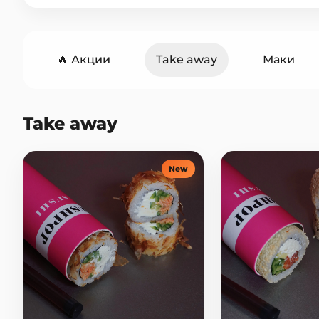
🔥 Акции
Take away
Маки
Горячие роллы
Сеты
Они
Take away
Горячие блюда
Закуски
С
New