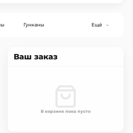
лы
Гунканы
Ещё
Салаты
Лапша
Ваш заказ
В корзине пока пусто