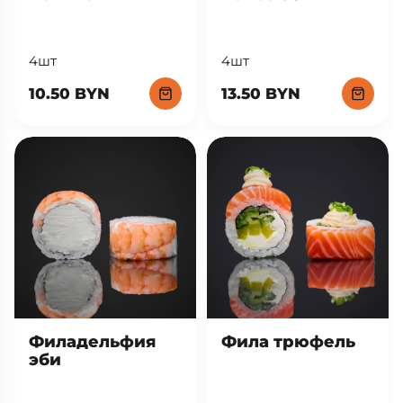
Кайсо эби
Бонито
4шт
4шт
13.50 BYN
10.50 BYN