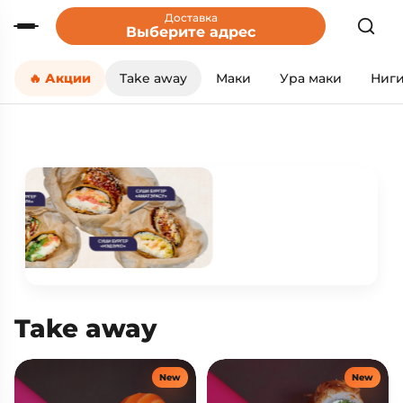
Доставка
Выберите адрес
🔥 Акции
Take away
Маки
Ура маки
Ниг