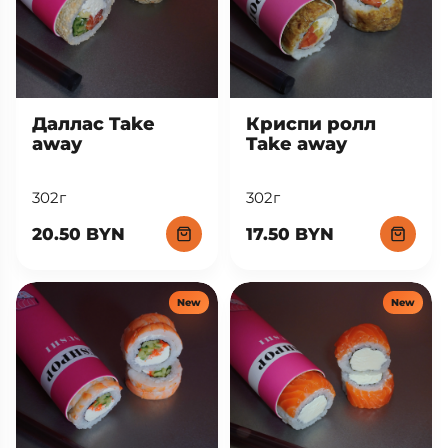
New
New
Даллас Take
Криспи ролл
away
Take away
302г
302г
20.50 BYN
17.50 BYN
New
New