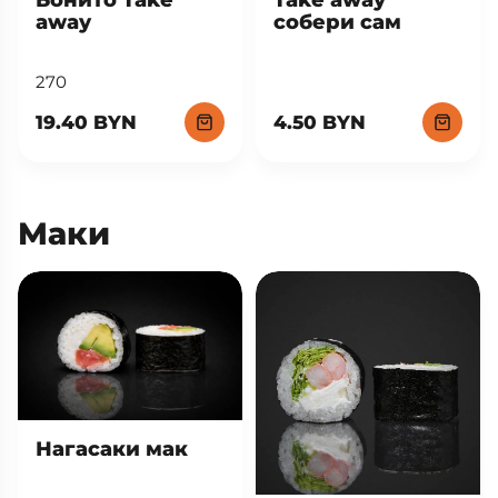
Бонито Take
Take away
away
собери сам
270
19.40 BYN
4.50 BYN
Маки