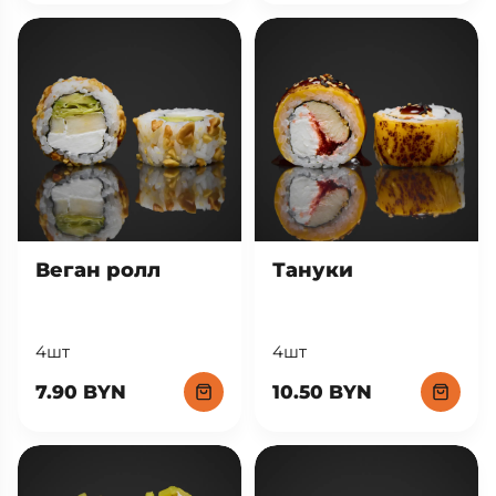
310 гр
235 гр
25.90 BYN
22.90 BYN
Веган ролл
Тануки
4шт
4шт
7.90 BYN
10.50 BYN