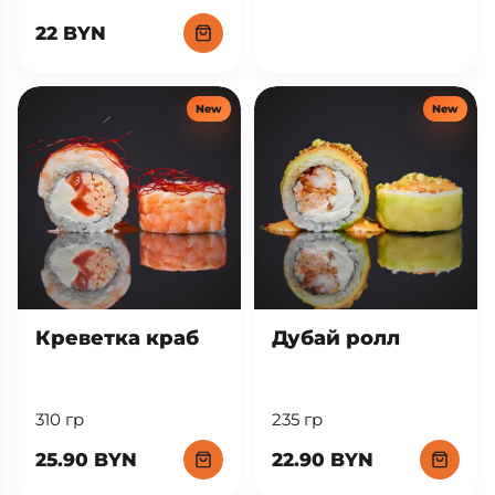
Лосось манго
11.50 BYN
280 г
22 BYN
New
New
Креветка краб
Дубай ролл