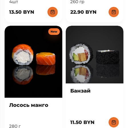
Фила трюфель
Филадельфия
эби
260 гр
4шт
22.90 BYN
13.50 BYN
New
Банзай