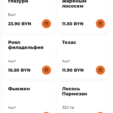
11.50 BYN
18 BYN
Филадельфия в
Бонито с
глазури
жареным
лососем
8шт
23.90 BYN
11.50 BYN
Роял
Техас
филадельфия
4шт
4шт
16.50 BYN
11.90 BYN
New
Фьюжен
Лосось