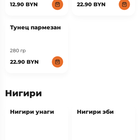
Пармезан
4шт
320 гр
12.90 BYN
22.90 BYN
New
Тунец пармезан
280 гр
22.90 BYN
Нигири