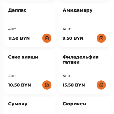
4шт
4шт
13.50 BYN
13.50 BYN
Даллас
Амидамару
4шт
4шт
11.50 BYN
9.50 BYN
Сяке хияши
Филадельфия
татаки
4шт
4шт
10.50 BYN
15.50 BYN