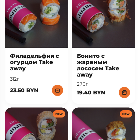
Take away
New
New
Филадельфия с
Бонито с
огурцом Take
жареным
away
лососем Take
away
312г
270г
23.50 BYN
19.40 BYN