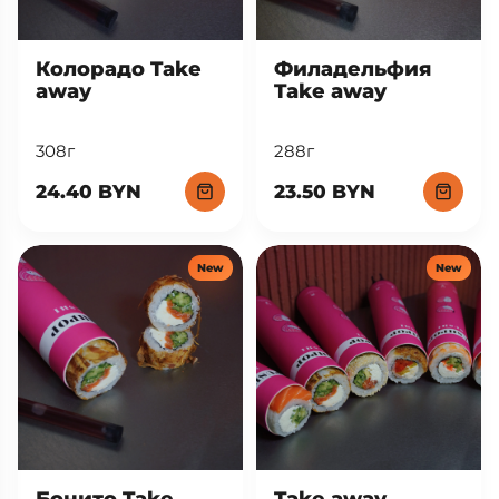
Колорадо Take
Филадельфия
away
Take away
308г
288г
24.40 BYN
23.50 BYN
New
New