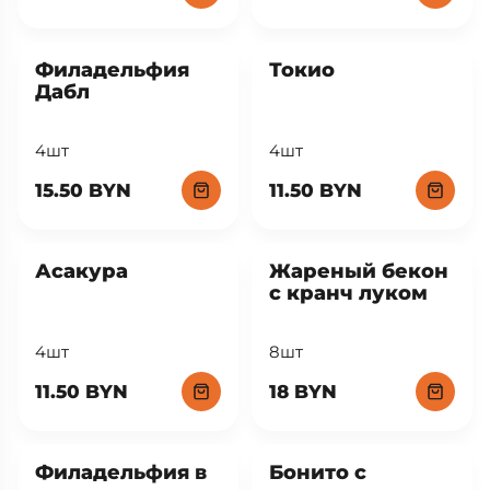
8шт.
4шт
19.90 BYN
13.90 BYN
Филадельфия
Токио
Дабл
4шт
4шт
15.50 BYN
11.50 BYN
Асакура
Жареный бекон
с кранч луком
4шт
8шт