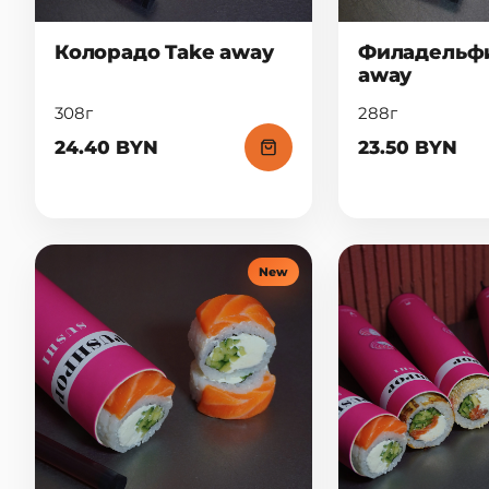
Колорадо Take away
Филадельфи
away
308г
288г
24.40 BYN
23.50 BYN
New