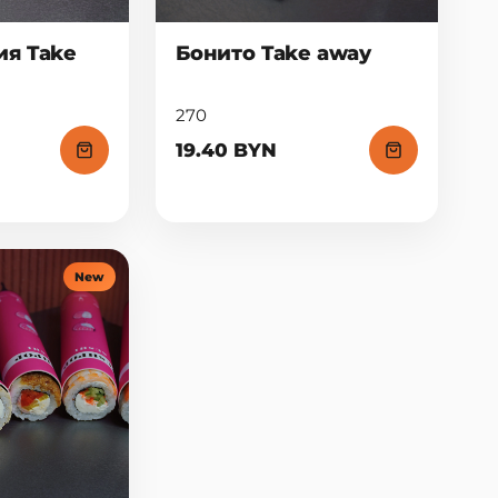
я Take
Бонито Take away
270
19.40 BYN
New