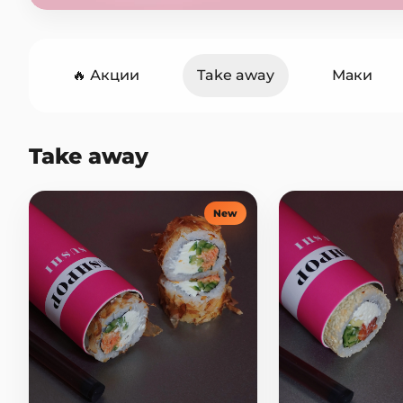
🔥 Акции
Take away
Маки
Горячие роллы
Сеты
Они
Take away
Горячие блюда
Закуски
С
New