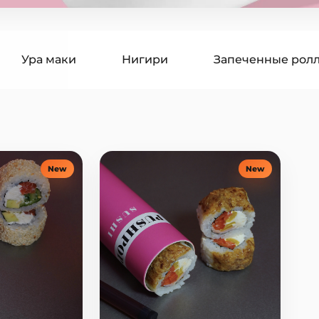
Ура маки
Нигири
Запеченные рол
гири
Суши бургеры
Поке
Супы
оусы
Десерты
Напитки
New
New