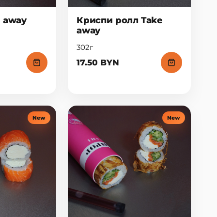
e away
Криспи ролл Take
away
302г
17.50 BYN
New
New