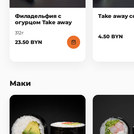
Филадельфия с
Take away с
огурцом Take away
312г
4.50 BYN
23.50 BYN
Маки