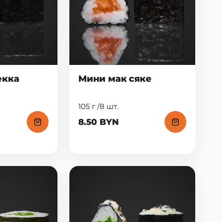
екка
Мини мак сяке
105 г /8 шт.
8.50 BYN