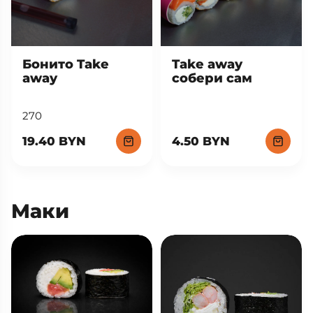
Бонито Take
Take away
away
собери сам
270
19.40 BYN
4.50 BYN
Маки