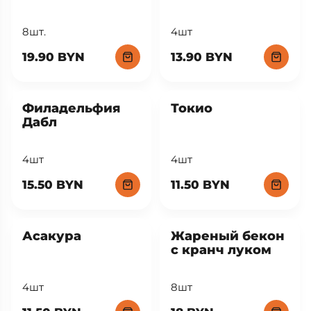
8шт.
4шт
19.90 BYN
13.90 BYN
Филадельфия
Токио
Дабл
4шт
4шт
15.50 BYN
11.50 BYN
Асакура
Жареный бекон
с кранч луком
4шт
8шт