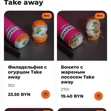
Take away
New
New
Филадельфия с
Бонито с
огурцом Take
жареным
away
лососем Take
away
312г
270г
23.50 BYN
19.40 BYN