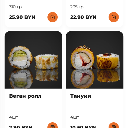
310 гр
235 гр
25.90 BYN
22.90 BYN
Веган ролл
Тануки
4шт
4шт
7.90 BYN
10.50 BYN