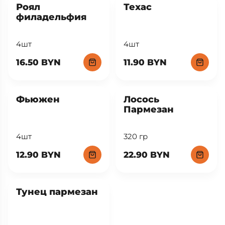
Роял
Техас
филадельфия
4шт
4шт
16.50 BYN
11.90 BYN
New
Фьюжен
Лосось
Пармезан
4шт
320 гр
12.90 BYN
22.90 BYN
New
Тунец пармезан