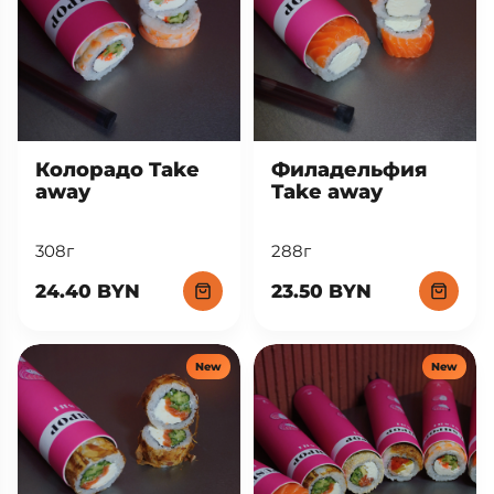
Колорадо Take
Филадельфия
away
Take away
308г
288г
24.40 BYN
23.50 BYN
New
New