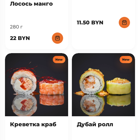
Лосось манго
11.50 BYN
280 г
22 BYN
New
New
Креветка краб
Дубай ролл