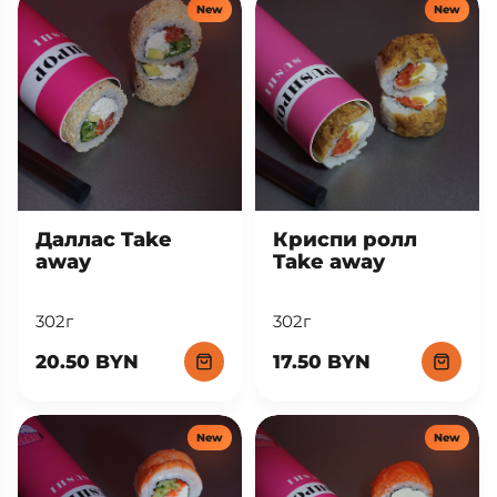
New
New
Даллас Take
Криспи ролл
away
Take away
302г
302г
20.50 BYN
17.50 BYN
New
New