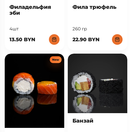
Фила трюфель
Филадельфия
эби
260 гр
4шт
22.90 BYN
13.50 BYN
New
Банзай