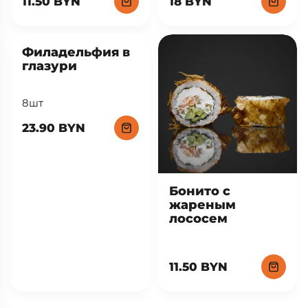
11.50 BYN
18 BYN
Филадельфия в
глазури
8шт
23.90 BYN
Бонито с
жареным
лососем
11.50 BYN