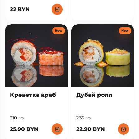
22 BYN
New
New
Креветка краб
Дубай ролл
310 гр
235 гр
25.90 BYN
22.90 BYN