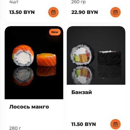
260 гр
4шт
22.90 BYN
13.50 BYN
New
Банзай
Лосось манго
11.50 BYN
280 г