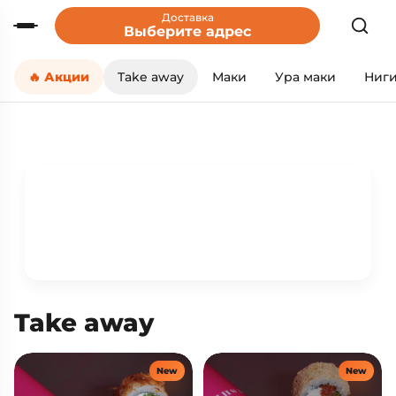
Доставка
Выберите адрес
🔥 Акции
Take away
Маки
Ура маки
Ниг
Take away
New
New