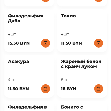
Филадельфия
Токио
Дабл
4шт
4шт
15.50 BYN
11.50 BYN
Асакура
Жареный бекон
с кранч луком
4шт
8шт
11.50 BYN
18 BYN
Филадельфия в
Бонито с