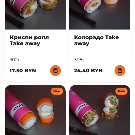
Криспи ролл
Колорадо Take
Take away
away
302г
308г
17.50 BYN
24.40 BYN
New
New