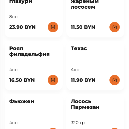
глазури
жареным
лососем
8шт
23.90 BYN
11.50 BYN
Роял
Техас
филадельфия
4шт
4шт
16.50 BYN
11.90 BYN
New
Фьюжен
Лосось
Пармезан
4шт
320 гр