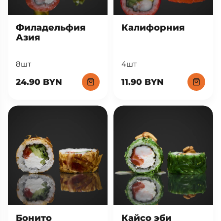
Филадельфия
Калифорния
Азия
8шт
4шт
24.90 BYN
11.90 BYN
Кайсо эби
Бонито