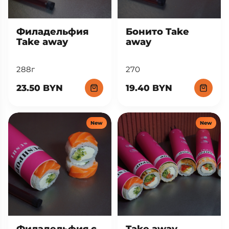
Филадельфия
Бонито Take
Take away
away
288г
270
23.50 BYN
19.40 BYN
New
New
Филадельфия с
Take away