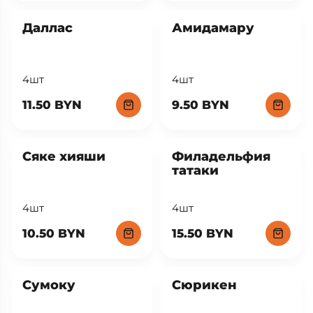
Даллас
Амидамару
4шт
4шт
11.50 BYN
9.50 BYN
Сяке хияши
Филадельфия
татаки
4шт
4шт
10.50 BYN
15.50 BYN
Сумоку
Сюрикен