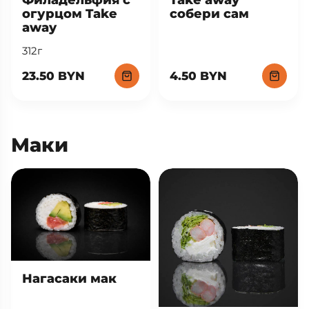
огурцом Take
собери сам
away
312г
23.50 BYN
4.50 BYN
Маки
Нагасаки мак