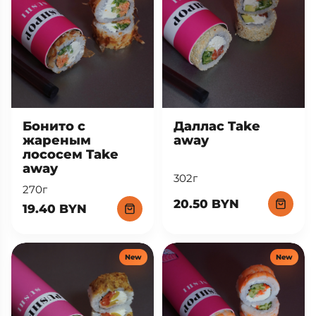
Бонито с
Даллас Take
жареным
away
лососем Take
away
302г
270г
20.50 BYN
19.40 BYN
New
New