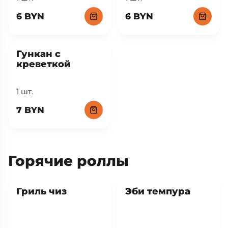
6 BYN
6 BYN
Гункан с
креветкой
1 шт.
7 BYN
Горячие роллы
Хит
Гриль чиз
Эби темпура