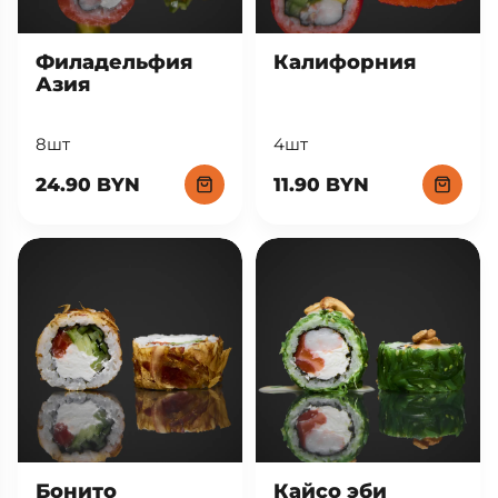
Филадельфия
Калифорния
Азия
8шт
4шт
24.90 BYN
11.90 BYN
Кайсо эби
Бонито