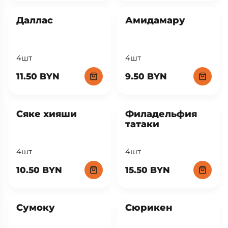
Даллас
Амидамару
4шт
4шт
11.50 BYN
9.50 BYN
Сяке хияши
Филадельфия
татаки
4шт
4шт
10.50 BYN
15.50 BYN
Сумоку
Сюрикен