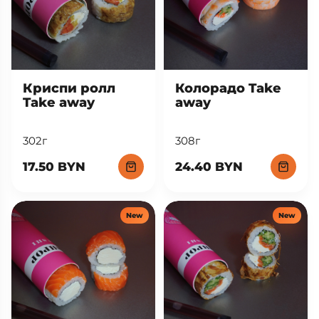
Криспи ролл
Колорадо Take
Take away
away
302г
308г
17.50 BYN
24.40 BYN
New
New