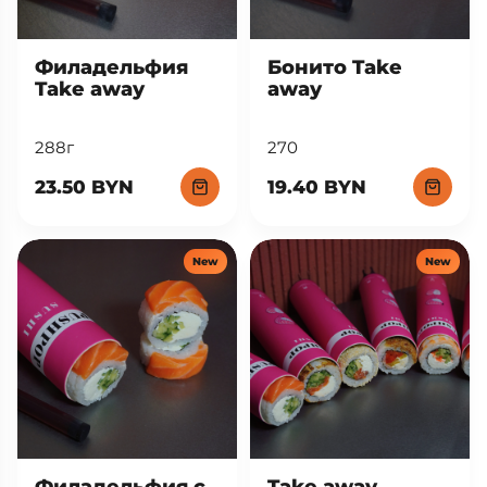
Филадельфия
Бонито Take
Take away
away
288г
270
23.50 BYN
19.40 BYN
New
New
Филадельфия с
Take away