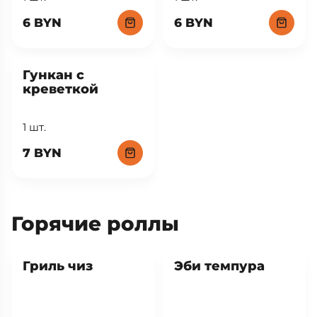
6 BYN
6 BYN
Гункан с
креветкой
1 шт.
7 BYN
Горячие роллы
Хит
Гриль чиз
Эби темпура