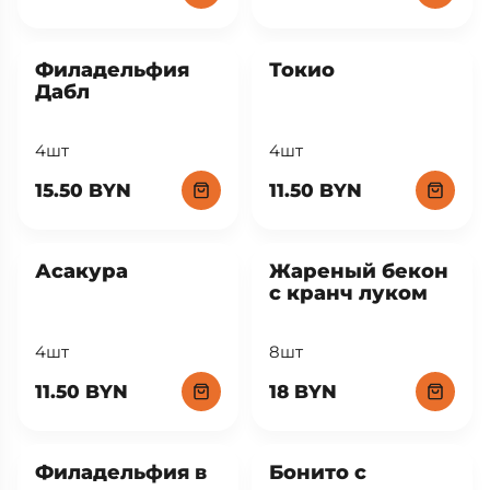
Филадельфия
Токио
Дабл
4шт
4шт
15.50 BYN
11.50 BYN
Асакура
Жареный бекон
с кранч луком
4шт
8шт
11.50 BYN
18 BYN
Филадельфия в
Бонито с