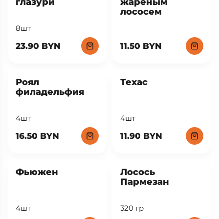
глазури
жареным
лососем
8шт
23.90 BYN
11.50 BYN
Роял
Техас
филадельфия
4шт
4шт
16.50 BYN
11.90 BYN
New
Фьюжен
Лосось
Пармезан
4шт
320 гр