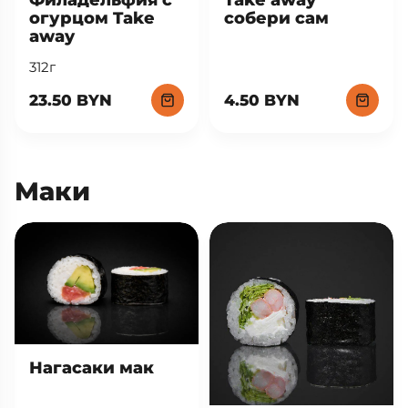
огурцом Take
собери сам
away
312г
23.50 BYN
4.50 BYN
Маки
Нагасаки мак