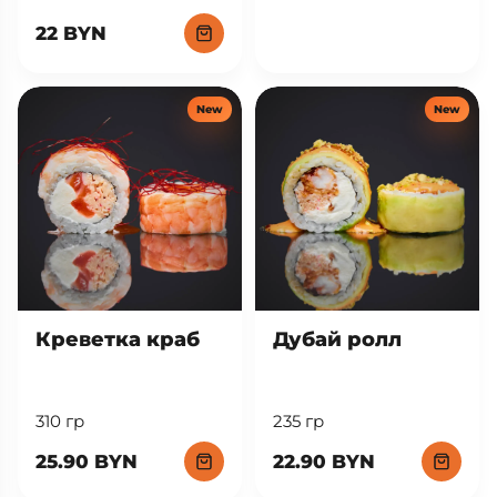
22 BYN
New
New
Креветка краб
Дубай ролл
310 гр
235 гр
25.90 BYN
22.90 BYN