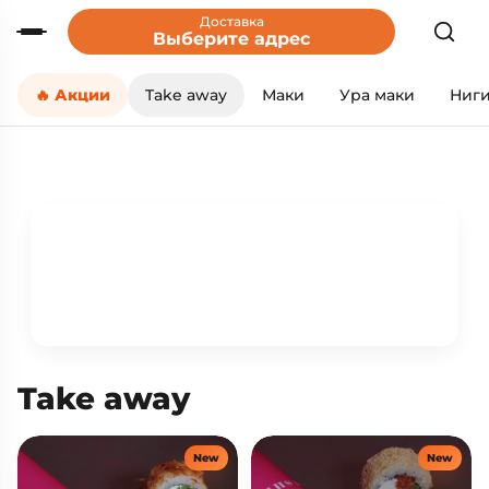
Доставка
Выберите адрес
🔥 Акции
Take away
Маки
Ура маки
Ниг
Take away
New
New