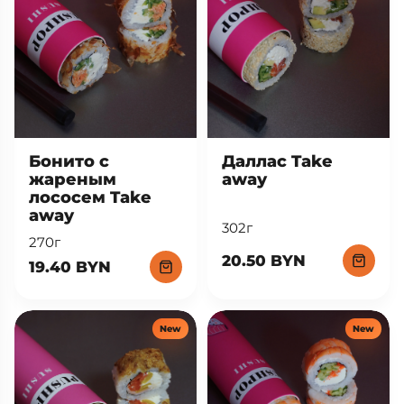
Бонито с
Даллас Take
жареным
away
лососем Take
away
302г
270г
20.50 BYN
19.40 BYN
New
New