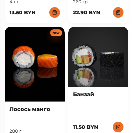
260 гр
4шт
22.90 BYN
13.50 BYN
New
Банзай
Лосось манго
11.50 BYN
280 г