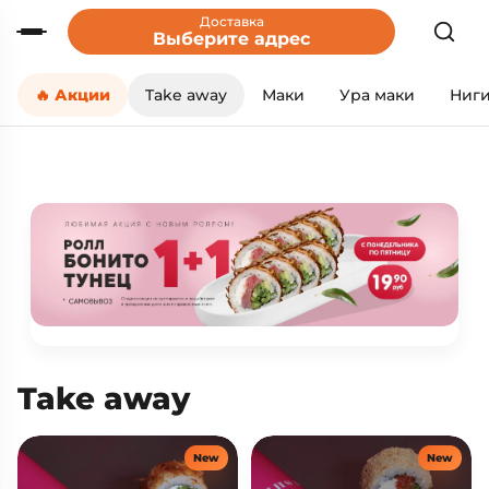
Доставка
Выберите адрес
🔥 Акции
Take away
Маки
Ура маки
Ниг
Take away
New
New