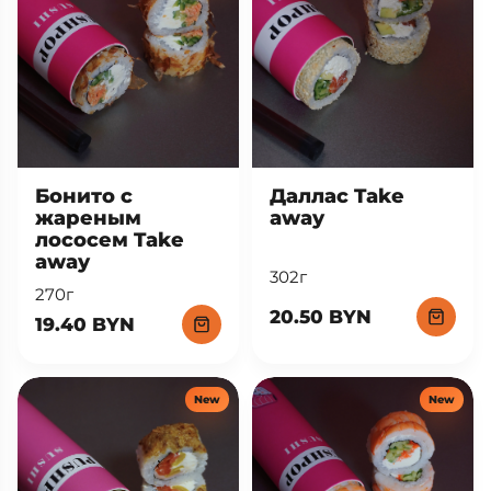
Бонито с
Даллас Take
жареным
away
лососем Take
away
302г
270г
20.50 BYN
19.40 BYN
New
New