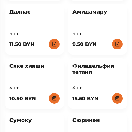
Даллас
Амидамару
4шт
4шт
11.50 BYN
9.50 BYN
Сяке хияши
Филадельфия
татаки
4шт
4шт
10.50 BYN
15.50 BYN
Сумоку
Сюрикен