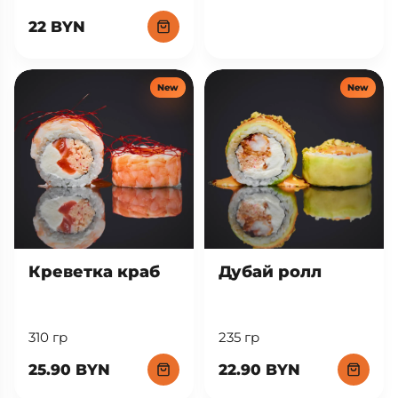
22 BYN
New
New
Креветка краб
Дубай ролл
310 гр
235 гр
25.90 BYN
22.90 BYN