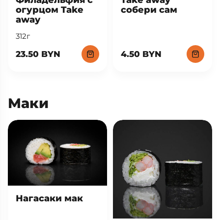
огурцом Take
собери сам
away
312г
23.50 BYN
4.50 BYN
Маки
Нагасаки мак