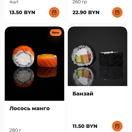
260 гр
4шт
22.90 BYN
13.50 BYN
New
Банзай
Лосось манго
11.50 BYN
280 г