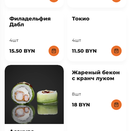
Филадельфия
Токио
Дабл
4шт
4шт
15.50 BYN
11.50 BYN
Жареный бекон
с кранч луком
8шт
18 BYN