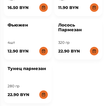
16.50 BYN
11.90 BYN
New
Фьюжен
Лосось
Пармезан
4шт
320 гр
12.90 BYN
22.90 BYN
New
Тунец пармезан
280 гр
22.90 BYN