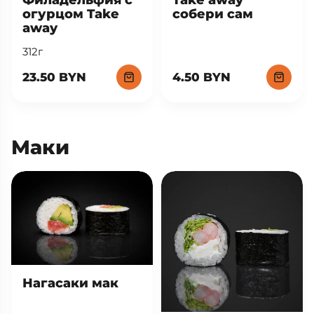
огурцом Take
собери сам
away
312г
23.50 BYN
4.50 BYN
Маки
Нагасаки мак