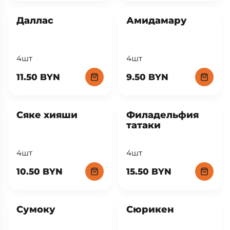
Даллас
Амидамару
4шт
4шт
11.50 BYN
9.50 BYN
Сяке хияши
Филадельфия
татаки
4шт
4шт
10.50 BYN
15.50 BYN
Сумоку
Сюрикен