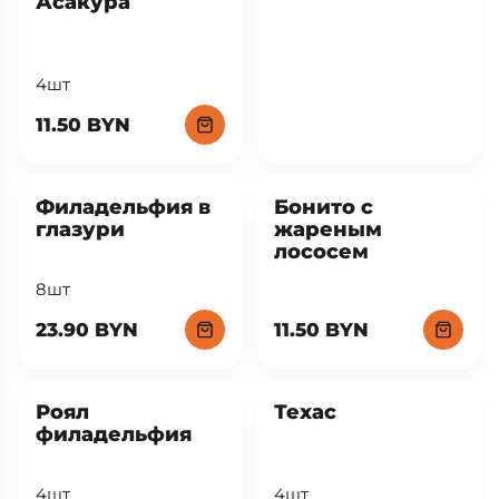
Асакура
4шт
11.50 BYN
Филадельфия в
Бонито с
глазури
жареным
лососем
8шт
23.90 BYN
11.50 BYN
Роял
Техас
филадельфия
4шт
4шт