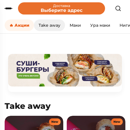
Доставка
Выберите адрес
🔥 Акции
Take away
Маки
Ура маки
Ниг
Take away
New
New