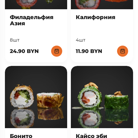
Филадельфия
Калифорния
Азия
8шт
4шт
24.90 BYN
11.90 BYN
Кайсо эби
Бонито