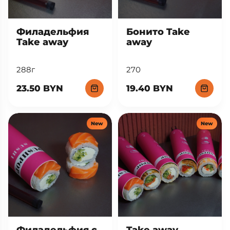
Филадельфия
Бонито Take
Take away
away
288г
270
23.50 BYN
19.40 BYN
New
New
Филадельфия с
Take away