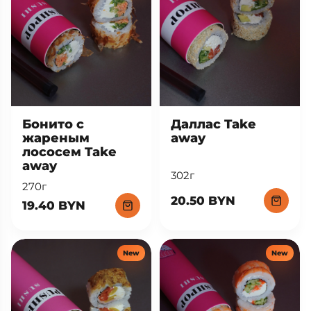
Бонито с
Даллас Take
жареным
away
лососем Take
away
302г
270г
20.50 BYN
19.40 BYN
New
New