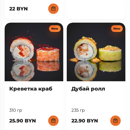
22 BYN
New
New
Креветка краб
Дубай ролл
310 гр
235 гр
25.90 BYN
22.90 BYN