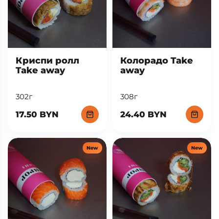
Криспи ролл
Колорадо Take
Take away
away
302г
308г
17.50 BYN
24.40 BYN
New
New