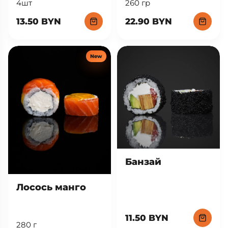
260 гр
4шт
22.90 BYN
13.50 BYN
New
Банзай
Лосось манго
11.50 BYN
280 г