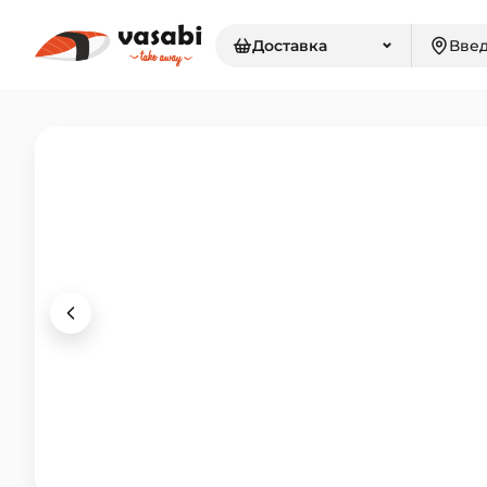
⌄
Доставка