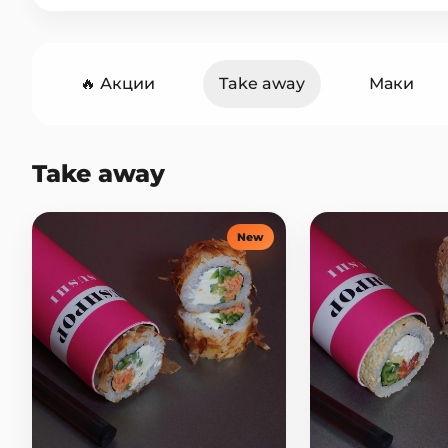
🔥 Акции
Take away
Маки
Горячие роллы
Сеты
Они
Take away
Горячие блюда
Закуски
С
New