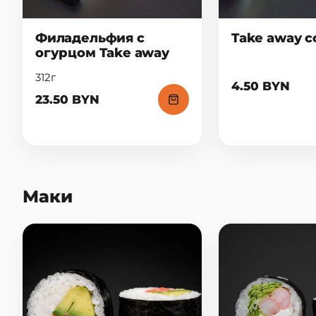
Филадельфия с
Take away с
огурцом Take away
312г
4.50 BYN
23.50 BYN
Маки