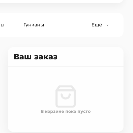
лы
Гунканы
Ещё
Салаты
Лапша
Ваш заказ
В корзине пока пусто