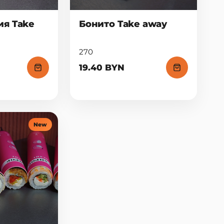
я Take
Бонито Take away
270
19.40 BYN
New