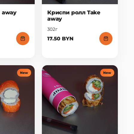
e away
Криспи ролл Take
away
302г
17.50 BYN
New
New