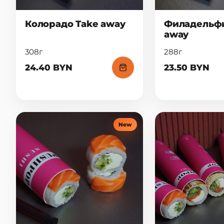
Колорадо Take away
Филадельфи
away
308г
288г
24.40 BYN
23.50 BYN
New