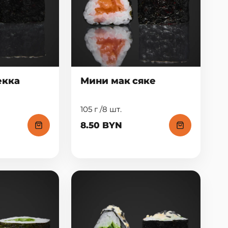
екка
Мини мак сяке
105 г /8 шт.
8.50 BYN