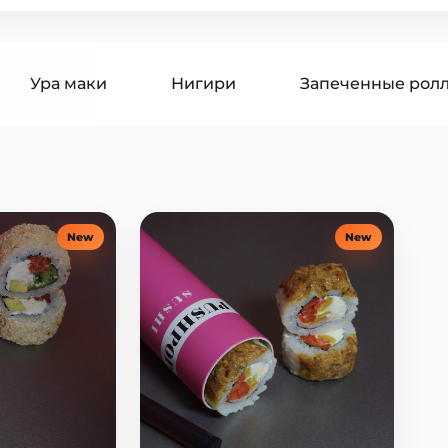
Ура маки
Нигири
Запеченные рол
гири
Суши бургеры
Поке
Супы
оусы
Десерты
Напитки
New
New