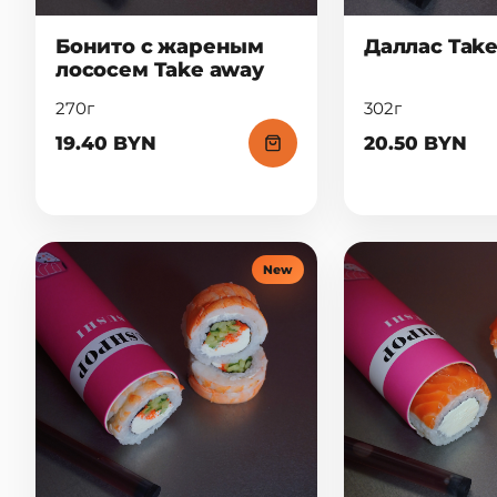
Бонито с жареным
Даллас Tak
лососем Take away
270г
302г
19.40 BYN
20.50 BYN
New