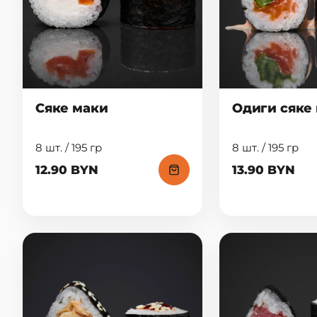
Сяке маки
Одиги сяке
8 шт. / 195 гр
8 шт. / 195 гр
12.90 BYN
13.90 BYN