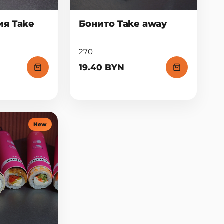
я Take
Бонито Take away
270
19.40 BYN
New