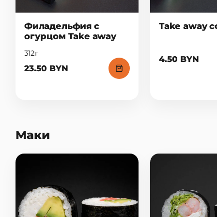
Филадельфия с
Take away с
огурцом Take away
312г
4.50 BYN
23.50 BYN
Маки