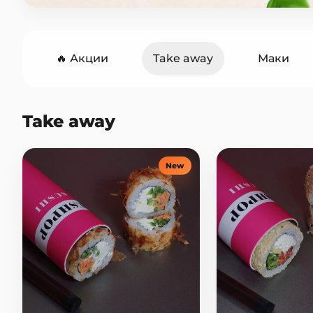
🔥 Акции
Take away
Маки
Горячие роллы
Сеты
Они
Take away
Горячие блюда
Закуски
С
New