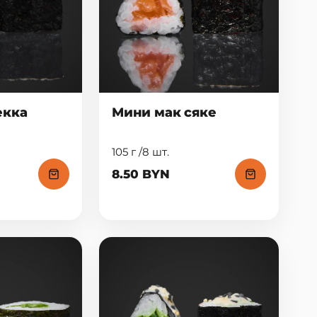
екка
Мини мак сяке
105 г /8 шт.
8.50 BYN