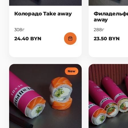
Колорадо Take away
Филадельфи
away
308г
288г
24.40 BYN
23.50 BYN
New