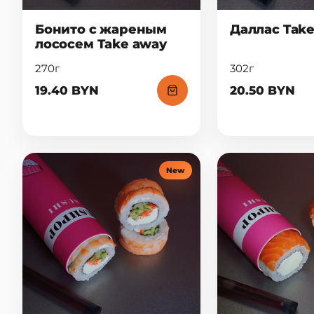
Бонито с жареным
Даллас Tak
лососем Take away
270г
302г
19.40 BYN
20.50 BYN
New