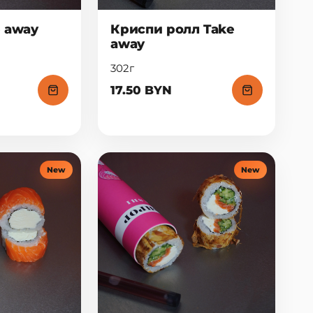
e away
Криспи ролл Take
away
302г
17.50 BYN
New
New