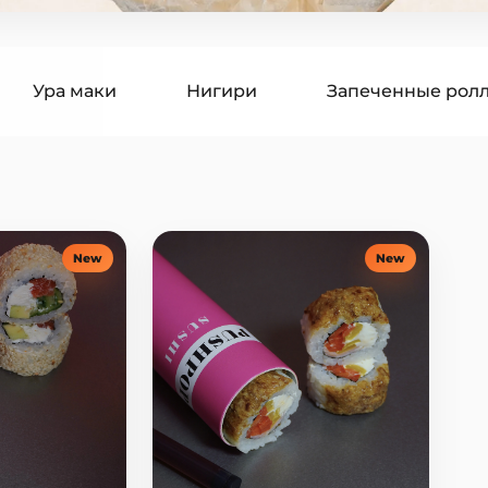
Ура маки
Нигири
Запеченные рол
гири
Суши бургеры
Поке
Супы
оусы
Десерты
Напитки
New
New