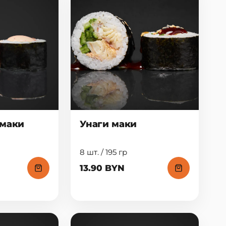
 маки
Унаги маки
8 шт. / 195 гр
13.90 BYN