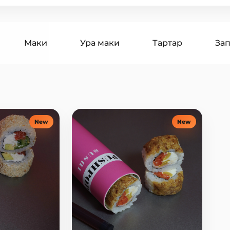
Маки
Ура маки
Тартар
За
Горячие роллы
Роллы Классика
Сет
ы
Салаты
Лапша
Горячие блюда
New
New