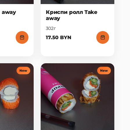
e away
Криспи ролл Take
away
302г
17.50 BYN
New
New