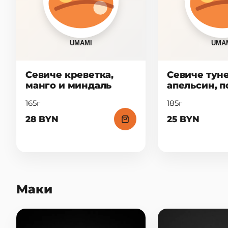
Севиче креветка,
Севиче туне
манго и миндаль
апельсин, п
165г
185г
28 BYN
25 BYN
Маки