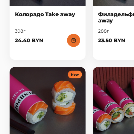
Колорадо Take away
Филадельфи
away
308г
288г
24.40 BYN
23.50 BYN
New