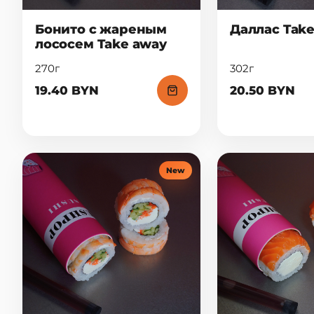
Бонито с жареным
Даллас Tak
лососем Take away
270г
302г
19.40 BYN
20.50 BYN
New