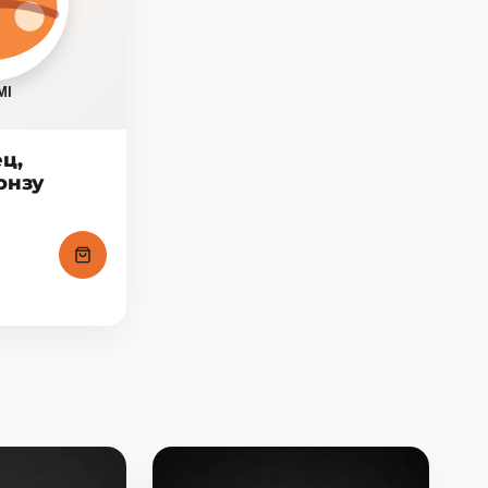
ц,
онзу