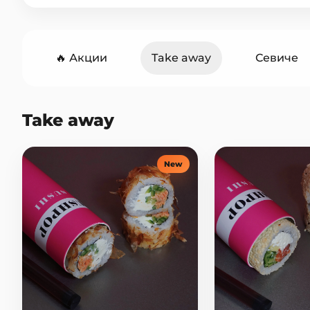
🔥 Акции
Take away
Севиче
Нигири
Гунканы
Бао
Take away
Суши бургеры
Поке
Суп
Десерты
Напитки
New