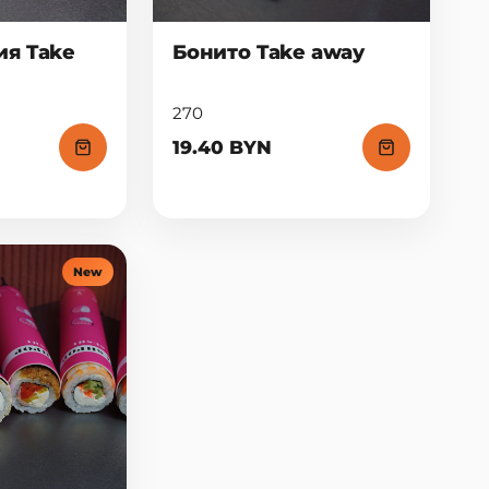
я Take
Бонито Take away
270
19.40 BYN
New