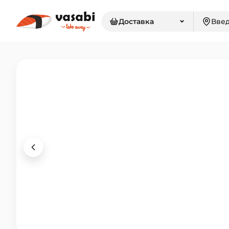
⌄
Доставка