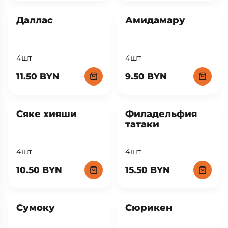
Даллас
Амидамару
4шт
4шт
11.50 BYN
9.50 BYN
Сяке хияши
Филадельфия
татаки
4шт
4шт
10.50 BYN
15.50 BYN
Сумоку
Сюрикен