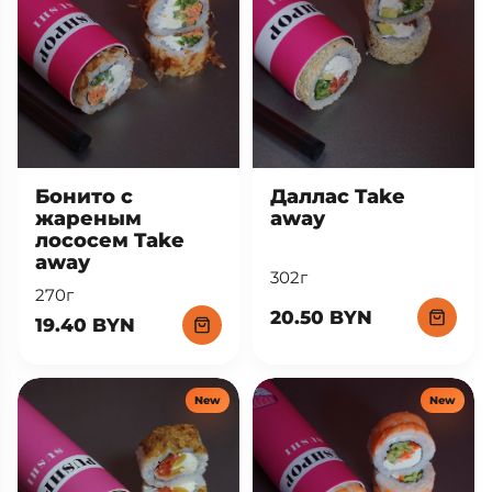
Бонито с
Даллас Take
жареным
away
лососем Take
away
302г
270г
20.50 BYN
19.40 BYN
New
New