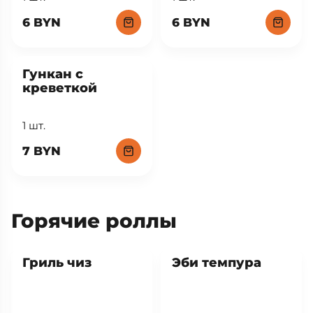
6 BYN
6 BYN
Гункан с
креветкой
1 шт.
7 BYN
Горячие роллы
Хит
Гриль чиз
Эби темпура