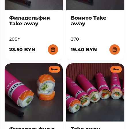
Филадельфия
Бонито Take
Take away
away
288г
270
23.50 BYN
19.40 BYN
New
New
Филадельфия с
Take away