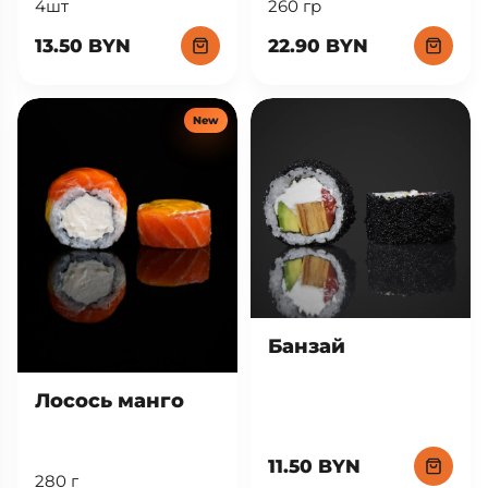
260 гр
4шт
22.90 BYN
13.50 BYN
New
Банзай
Лосось манго
11.50 BYN
280 г