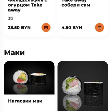
огурцом Take
собери сам
away
312г
23.50 BYN
4.50 BYN
Маки
Нагасаки мак