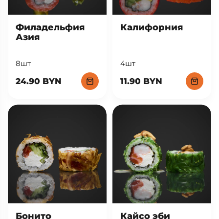
Филадельфия
Калифорния
Азия
8шт
4шт
24.90 BYN
11.90 BYN
Кайсо эби
Бонито