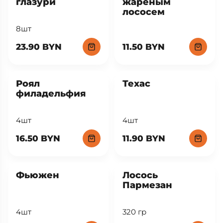
глазури
жареным
лососем
8шт
23.90 BYN
11.50 BYN
Роял
Техас
филадельфия
4шт
4шт
16.50 BYN
11.90 BYN
New
Фьюжен
Лосось
Пармезан
4шт
320 гр