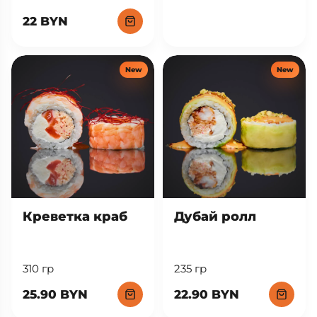
22 BYN
New
New
Креветка краб
Дубай ролл
310 гр
235 гр
25.90 BYN
22.90 BYN