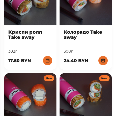
Криспи ролл
Колорадо Take
Take away
away
302г
308г
17.50 BYN
24.40 BYN
New
New