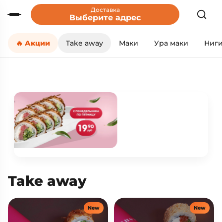
Доставка
Выберите адрес
🔥 Акции
Take away
Маки
Ура маки
Ниг
Take away
New
New