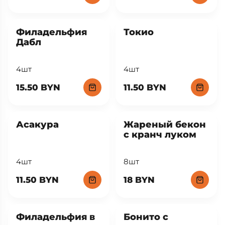
Филадельфия
Токио
Дабл
4шт
4шт
15.50 BYN
11.50 BYN
Асакура
Жареный бекон
с кранч луком
4шт
8шт
11.50 BYN
18 BYN
Филадельфия в
Бонито с